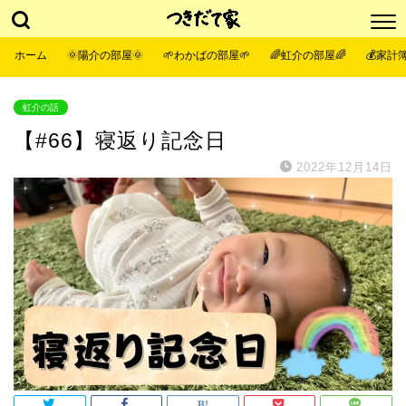
ホーム
🌞陽介の部屋🌞
🌱わかばの部屋🌱
🌈虹介の部屋🌈
💰家計簿
虹介の話
【#66】寝返り記念日
2022年12月14日