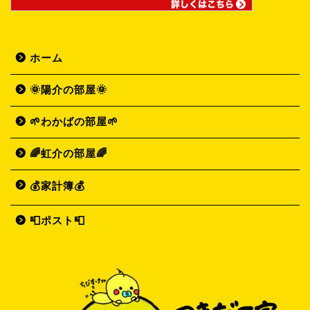
ホーム
🌞陽介の部屋🌞
🌱わかばの部屋🌱
🌈虹介の部屋🌈
💰家計簿💰
📮ポスト📮