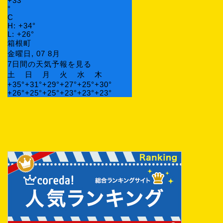
+
33
°
C
H:
+
34°
L:
+
26°
箱根町
金曜日, 07 8月
7日間の天気予報を見る
土
日
月
火
水
木
+
35°
+
31°
+
29°
+
27°
+
25°
+
30°
+
26°
+
25°
+
25°
+
23°
+
23°
+
23°