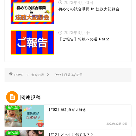
2023年4月23日
初めての試合帯同 in 法政大記録会
2023年3月9日
【ご報告】箱根への道 Part2
HOME
虹介の話
【#66】寝返り記念日
関連投稿
虹介の話
【#62】離乳食が大好き！
2022年12月10日
虹介の話
【#12】どっちに似てる？？