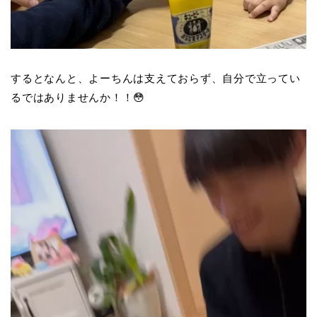
するとなんと、よーちんは支えておらず、自分で立ってい
るではありませんか！！😳
動
画
プ
レ
ー
ヤ
ー