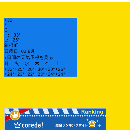
+
32
°
C
H:
+
33°
L:
+
25°
箱根町
日曜日, 09 8月
7日間の天気予報を見る
月
火
水
木
金
土
+
32°
+
29°
+
26°
+
30°
+
29°
+
26°
+
24°
+
23°
+
22°
+
23°
+
24°
+
24°