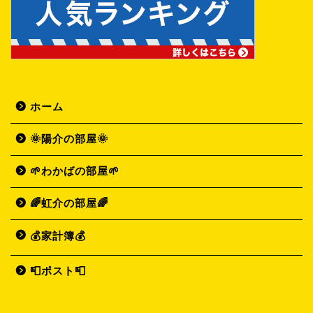
ホーム
🌞陽介の部屋🌞
🌱わかばの部屋🌱
🌈虹介の部屋🌈
💰家計簿💰
📮ポスト📮