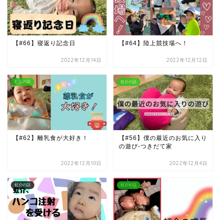
【#66】寝返り記念日
【#64】陸上競技場へ！
2022年12月14日
2022年12月12日
虹介の話
虹介の話
【#62】離乳食が大好き！
【#56】僕の最近のお気に入り
の遊び-つきだて家
2022年12月10日
2022年12月4日
虹介の話
虹介の話