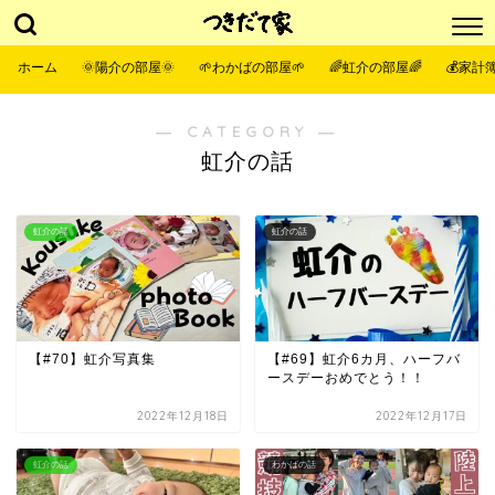
ホーム
🌞陽介の部屋🌞
🌱わかばの部屋🌱
🌈虹介の部屋🌈
💰家計簿
― CATEGORY ―
虹介の話
虹介の話
虹介の話
【#70】虹介写真集
【#69】虹介6カ月、ハーフバ
ースデーおめでとう！！
2022年12月18日
2022年12月17日
虹介の話
わかばの話