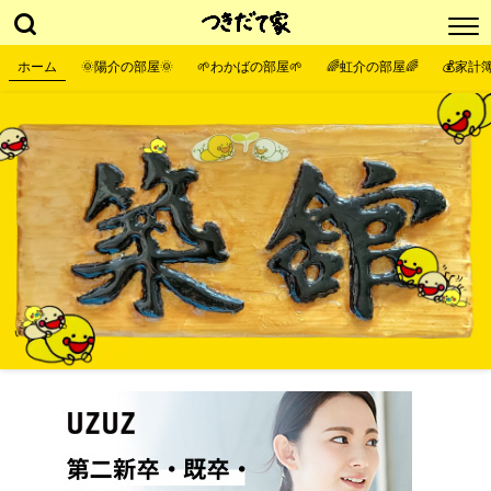
ホーム
🌞陽介の部屋🌞
🌱わかばの部屋🌱
🌈虹介の部屋🌈
💰家計簿