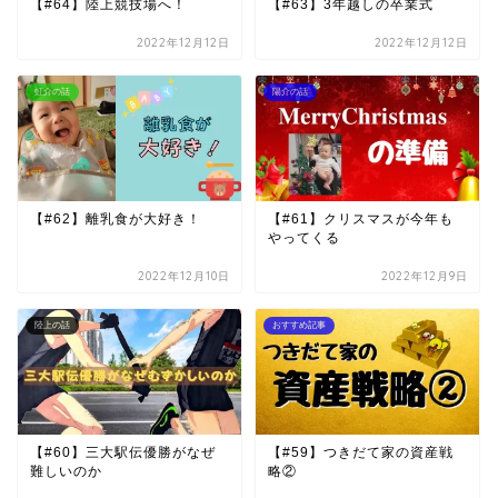
【#64】陸上競技場へ！
【#63】3年越しの卒業式
2022年12月12日
2022年12月12日
虹介の話
陽介の話
【#62】離乳食が大好き！
【#61】クリスマスが今年も
やってくる
2022年12月10日
2022年12月9日
陸上の話
おすすめ記事
【#60】三大駅伝優勝がなぜ
【#59】つきだて家の資産戦
難しいのか
略②