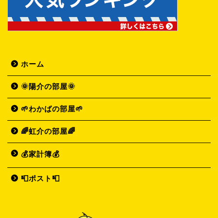
ホーム
🌞陽介の部屋🌞
🌱わかばの部屋🌱
🌈虹介の部屋🌈
💰家計簿💰
📮ポスト📮