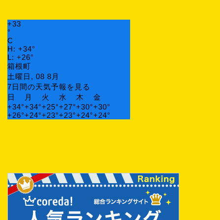
+
33
°
C
H:
+
34°
L:
+
26°
箱根町
土曜日, 08 8月
7日間の天気予報を見る
日
月
火
水
木
金
+
34°
+
34°
+
25°
+
27°
+
30°
+
30°
+
26°
+
24°
+
23°
+
23°
+
24°
+
24°