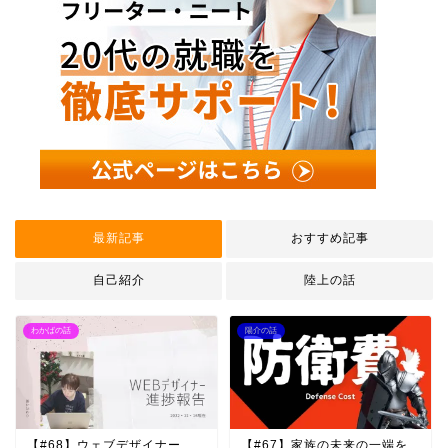
最新記事
おすすめ記事
自己紹介
陸上の話
わかばの話
陽介の話
【#68】ウェブデザイナー
【#67】家族の未来の一端を