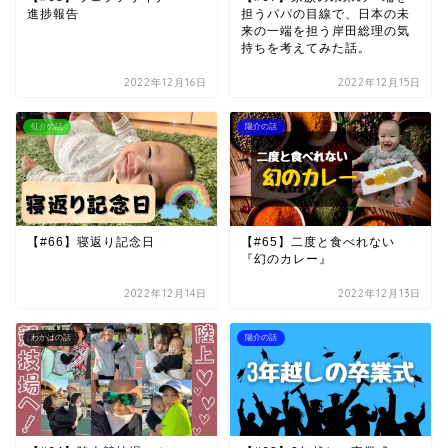
進捗報告
担うパパの目線で、日本の未
来の一端を担う岸田総理の気
持ちを考えてみた話。
2022年12月16日
2022年12月15日
虹介の話
陽介の話
【#66】寝返り記念日
【#65】二度と食べれない
『幻のカレー』
2022年12月14日
2022年12月13日
わかばの話
陽介の話