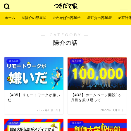
ホーム
🌞陽介の部屋🌞
🌱わかばの部屋🌱
🌈虹介の部屋🌈
💰家計簿
― CATEGORY ―
陽介の話
陽介の話
陽介の話
【#35】リモートワークが嫌い
【#33】ホームページ開設1ヶ
だ
月目を振り返って
2022年11月13日
2022年11月11日
陸上の話
陸上の話