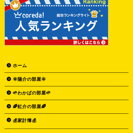
ホーム
🌞陽介の部屋🌞
🌱わかばの部屋🌱
🌈虹介の部屋🌈
💰家計簿💰