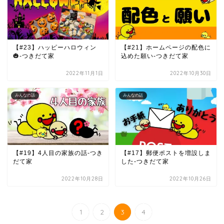
【#23】ハッピーハロウィン
【#21】ホームページの配色に
🎃-つきだて家
込めた願い-つきだて家
2022年11月1日
2022年10月30日
みんなの話
みんなの話
【#19】4人目の家族の話-つき
【#17】郵便ポストを増設しま
だて家
した-つきだて家
2022年10月28日
2022年10月26日
1
2
3
4