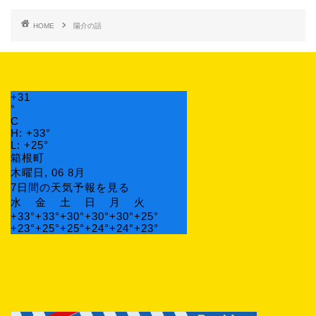
HOME
陽介の話
+
31
°
C
H:
+
33°
L:
+
25°
箱根町
木曜日, 06 8月
7日間の天気予報を見る
水
金
土
日
月
火
+
33°
+
33°
+
30°
+
30°
+
30°
+
25°
+
23°
+
25°
+
25°
+
24°
+
24°
+
23°