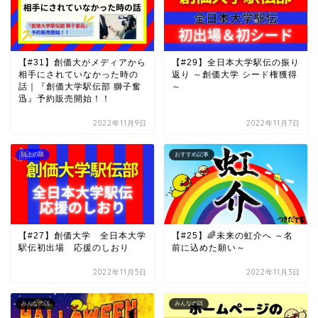
【#31】創価大がメディアから
【#29】全日本大学駅伝の振り
相手にされていなかった時の
返り ～創価大学 シード権獲得
話｜『創価大学駅伝部 獅子奮
～
迅』予約販売開始！！
2022年11月9日
2022年11月7日
陸上の話
おすすめ記事
【#27】創価大学 全日本大学
【#25】🌈未来の虹介へ ～名
駅伝初出場 応援のしおり
前に込めた願い～
2022年11月5日
2022年11月3日
みんなの話
みんなの話