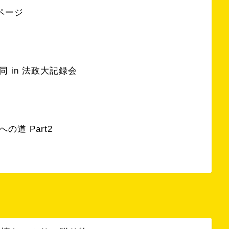
ページ
 in 法政大記録会
の道 Part2