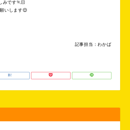
みです🏃🏻
願いします😌
記事担当：わかば