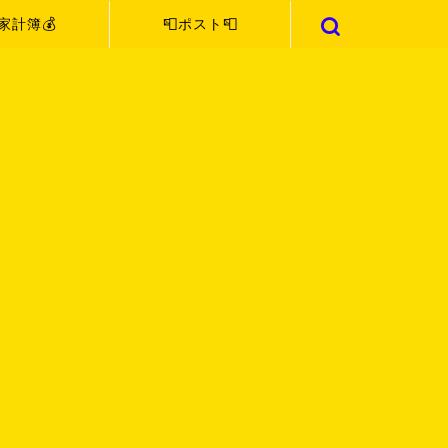
家計簿💰
📮ポスト📮