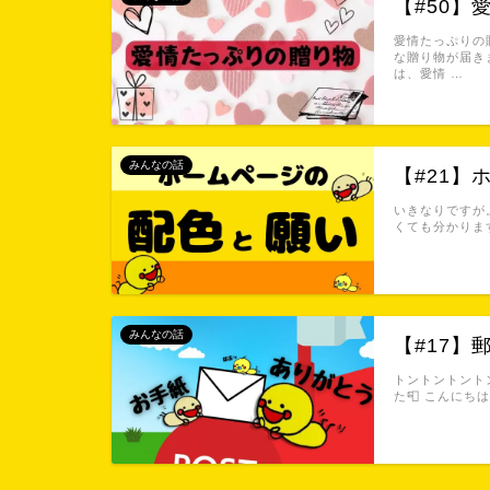
【#50】
愛情たっぷりの
な贈り物が届きま
は、愛情 …
みんなの話
【#21
いきなりですが
くても分かりま
みんなの話
【#17】
トントントントン
た📮 こんにち