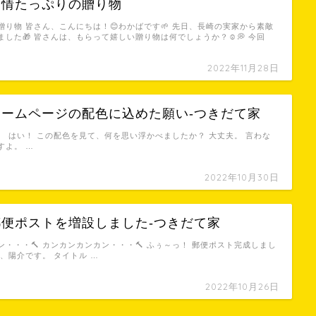
愛情たっぷりの贈り物
贈り物 皆さん、こんにちは！😊わかばです🌱 先日、長崎の実家から素敵
した🎁 皆さんは、もらって嬉しい贈り物は何でしょうか？☺️💭 今回
2022年11月28日
】ホームページの配色に込めた願い-つきだて家
。 はい！ この配色を見て、何を思い浮かべましたか？ 大丈夫。 言わな
すよ。 …
2022年10月30日
郵便ポストを増設しました-つきだて家
・・・🔨 カンカンカンカン・・・🔨 ふぅ～っ！ 郵便ポスト完成しまし
は、陽介です。 タイトル …
2022年10月26日