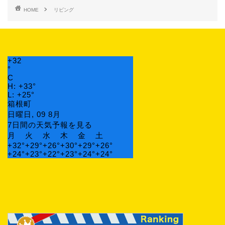
HOME
リビング
+
32
°
C
H:
+
33°
L:
+
25°
箱根町
日曜日, 09 8月
7日間の天気予報を見る
月
火
水
木
金
土
+
32°
+
29°
+
26°
+
30°
+
29°
+
26°
+
24°
+
23°
+
22°
+
23°
+
24°
+
24°