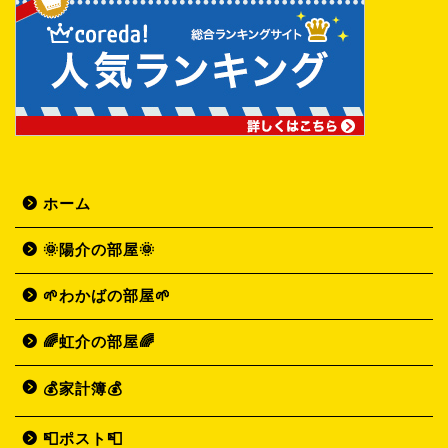
ホーム
🌞陽介の部屋🌞
🌱わかばの部屋🌱
🌈虹介の部屋🌈
💰家計簿💰
📮ポスト📮