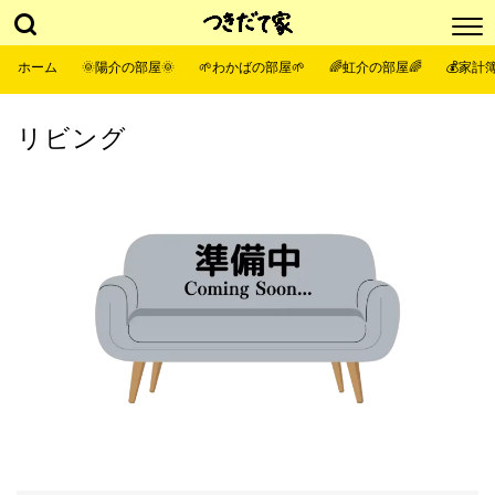
ホーム
🌞陽介の部屋🌞
🌱わかばの部屋🌱
🌈虹介の部屋🌈
💰家計簿
リビング