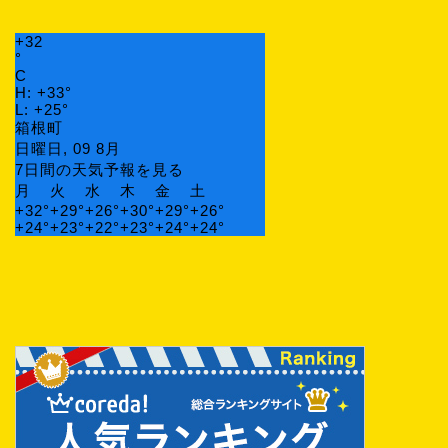
+
32
°
C
H:
+
33°
L:
+
25°
箱根町
日曜日, 09 8月
7日間の天気予報を見る
月
火
水
木
金
土
+
32°
+
29°
+
26°
+
30°
+
29°
+
26°
+
24°
+
23°
+
22°
+
23°
+
24°
+
24°