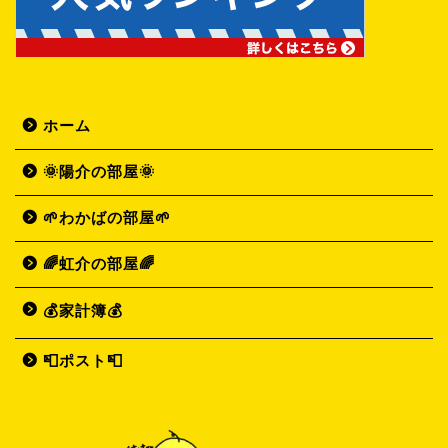
ホーム
🌞陽介の部屋🌞
🌱わかばの部屋🌱
🌈虹介の部屋🌈
💰家計簿💰
📮ポスト📮