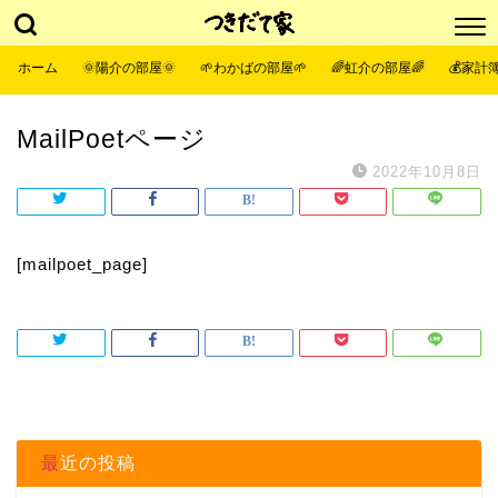
ホーム
🌞陽介の部屋🌞
🌱わかばの部屋🌱
🌈虹介の部屋🌈
💰家計簿
MailPoetページ
2022年10月8日
[mailpoet_page]
最近の投稿